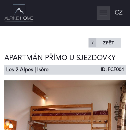
CZ
Toggle
navigation
ZPĚT
APARTMÁN PŘÍMO U SJEZDOVKY
Les 2 Alpes | Isère
ID: FCF004