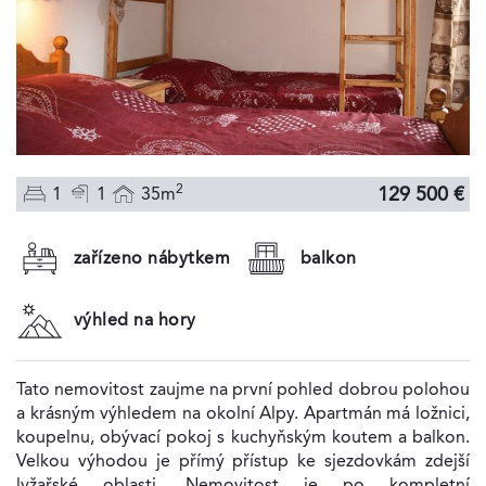
2
129 500 €
1
1
35m
zařízeno nábytkem
balkon
výhled na hory
Tato nemovitost zaujme na první pohled dobrou polohou
a krásným výhledem na okolní Alpy. Apartmán má ložnici,
koupelnu, obývací pokoj s kuchyňským koutem a balkon.
Velkou výhodou je přímý přístup ke sjezdovkám zdejší
lyžařské oblasti. Nemovitost je po kompletní