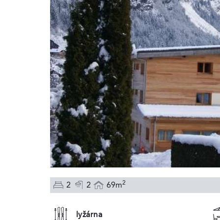
2
2
2
69m
lyžárna