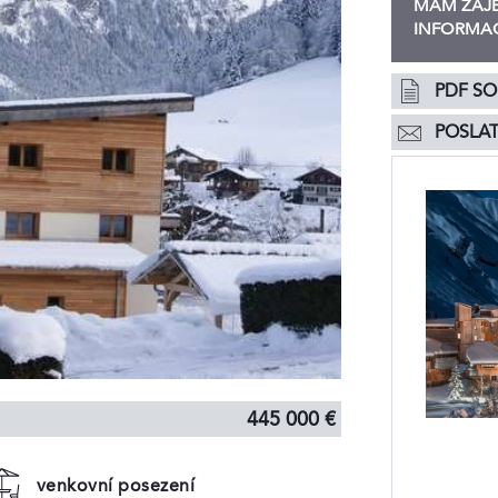
MÁM ZÁJE
INFORMAC
PDF S
POSLAT
445 000 €
venkovní posezení