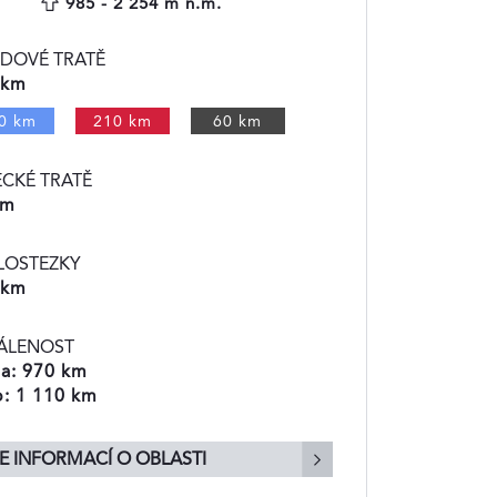
985 - 2 254 m n.m.
ZDOVÉ TRATĚ
 km
0 km
210 km
60 km
ECKÉ TRATĚ
km
LOSTEZKY
 km
ÁLENOST
a: 970 km
: 1 110 km
E INFORMACÍ O OBLASTI