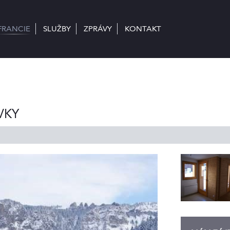
FRANCIE
FRANCIE
SLUŽBY
SLUŽBY
ZPRÁVY
ZPRÁVY
KONTAKT
KONTAKT
VKY