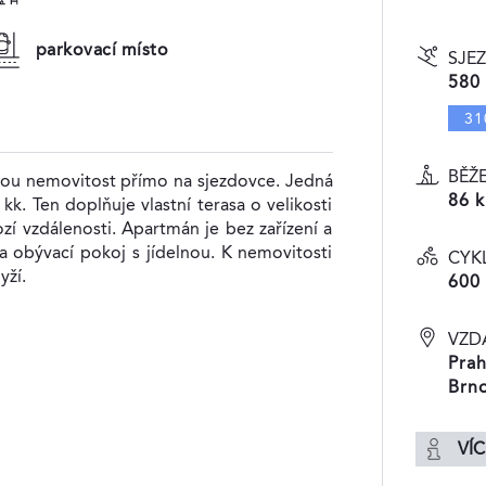
parkovací místo
SJE
580
31
BĚŽ
vou nemovitost přímo na sjezdovce. Jedná
86 
k. Ten doplňuje vlastní terasa o velikosti
 vzdálenosti. Apartmán je bez zařízení a
 a obývací pokoj s jídelnou. K nemovitosti
CYK
yží.
600
VZD
Prah
Brno
VÍC