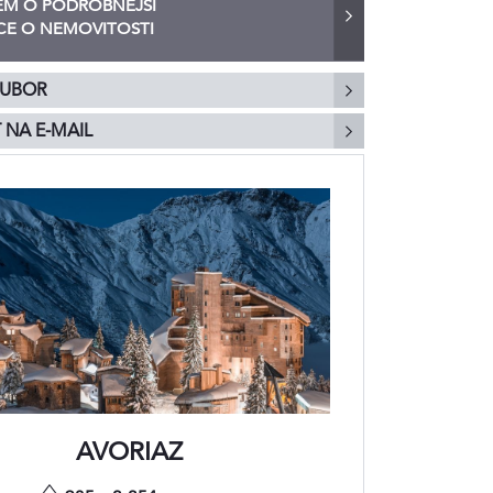
M O PODROBNĚJŠÍ
E O NEMOVITOSTI
OUBOR
 NA E-MAIL
AVORIAZ