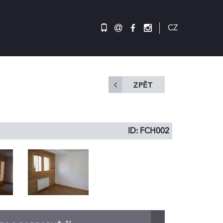
@
CZ
ZPĚT
ID: FCH002