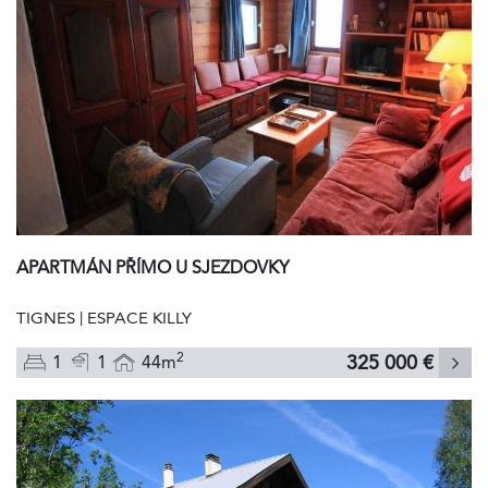
APARTMÁN PŘÍMO U SJEZDOVKY
TIGNES | ESPACE KILLY
2
325 000 €
1
1
44m