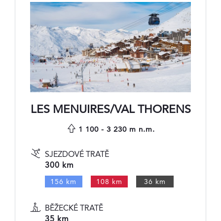
LES MENUIRES/VAL THORENS
1 100 - 3 230 m n.m.
SJEZDOVÉ TRATĚ
300 km
156 km
108 km
36 km
BĚŽECKÉ TRATĚ
35 km