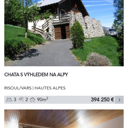
CHATA S VÝHLEDEM NA ALPY
RISOUL/VARS | HAUTES ALPES
2
394 250 €
3
2
90m