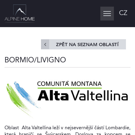
CZ
Toggle
navigation
ZPĚT NA SEZNAM OBLASTÍ
BORMIO/LIVIGNO
Oblast Alta Valtellina leží v nejsevernější částí Lombardie,
která hraničí se Švýcarskem. Doslova za kopcem se