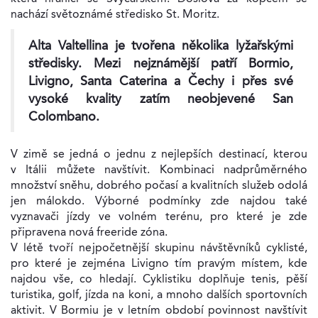
nachází světoznámé středisko St. Moritz.
Alta Valtellina je tvořena několika lyžařskými
středisky. Mezi nejznámější patří Bormio,
Livigno, Santa Caterina a Čechy i přes své
vysoké kvality zatím neobjevené San
Colombano.
V zimě se jedná o jednu z nejlepších destinací, kterou
v Itálii můžete navštívit. Kombinaci nadprůměrného
množství sněhu, dobrého počasí a kvalitních služeb odolá
jen málokdo. Výborné podmínky zde najdou také
vyznavači jízdy ve volném terénu, pro které je zde
připravena nová freeride zóna.
V létě tvoří nejpočetnější skupinu návštěvníků cyklisté,
pro které je zejména Livigno tím pravým místem, kde
najdou vše, co hledají. Cyklistiku doplňuje tenis, pěší
turistika, golf, jízda na koni, a mnoho dalších sportovních
aktivit. V Bormiu je v letním období povinnost navštívit