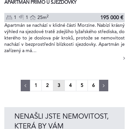
APARTMÁN PŘÍMO U SJEZDOVKY
2
195 000 €
1
1
25m
Apartmán se nachází v klidné části Morzine. Nabízí krásný
výhled na sjezdové tratě zdejšího lyžařského střediska, do
kterého to je doslova pár kroků, protože se nemovitost
nachází v bezprostřední blízkosti sjezdovky. Apartmán je
zařízený a má…
(current)
1
2
3
4
5
6
NENAŠLI JSTE NEMOVITOST,
KTERÁ BY VÁM