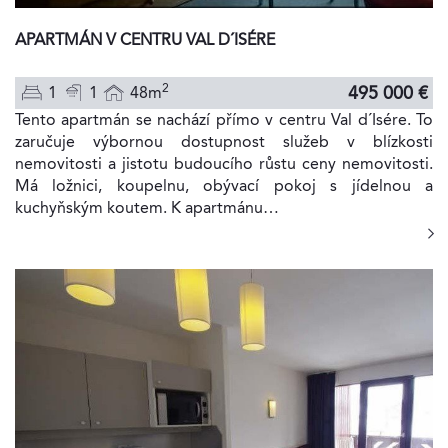
APARTMÁN V CENTRU VAL D´ISÉRE
2
495 000 €
1
1
48m
Tento apartmán se nachází přímo v centru Val d´Isére. To
zaručuje výbornou dostupnost služeb v blízkosti
nemovitosti a jistotu budoucího růstu ceny nemovitosti.
Má ložnici, koupelnu, obývací pokoj s jídelnou a
kuchyňským koutem. K apartmánu…