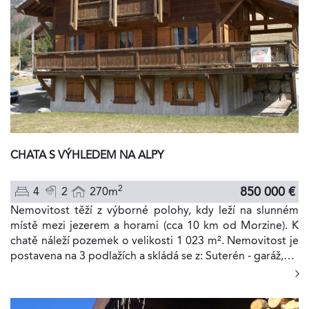
CHATA S VÝHLEDEM NA ALPY
2
850 000 €
4
2
270m
Nemovitost těží z výborné polohy, kdy leží na slunném
místě mezi jezerem a horami (cca 10 km od Morzine). K
chatě náleží pozemek o velikosti 1 023 m². Nemovitost je
postavena na 3 podlažích a skládá se z: Suterén - garáž,…