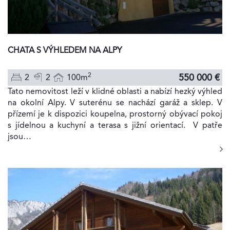
CHATA S VÝHLEDEM NA ALPY
2
550 000 €
2
2
100m
Tato nemovitost leží v klidné oblasti a nabízí hezký výhled
na okolní Alpy. V suterénu se nachází garáž a sklep. V
přízemí je k dispozici koupelna, prostorný obývací pokoj
s jídelnou a kuchyní a terasa s jižní orientací. V patře
jsou…