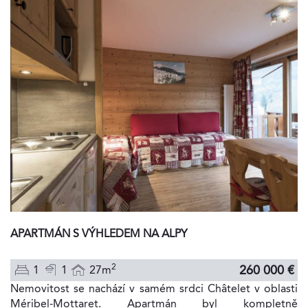
APARTMÁN S VÝHLEDEM NA ALPY
2
260 000 €
1
1
27m
Nemovitost se nachází v samém srdci Châtelet v oblasti
Méribel-Mottaret. Apartmán byl kompletně