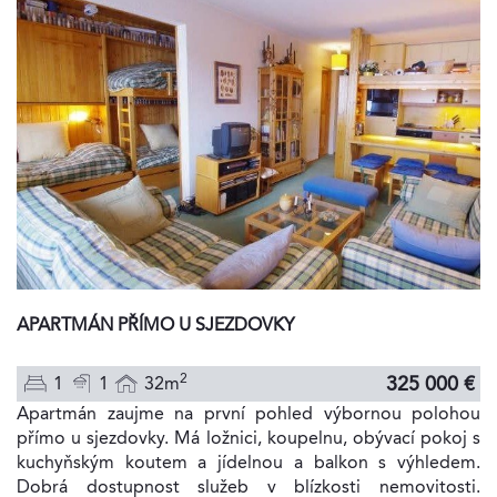
APARTMÁN PŘÍMO U SJEZDOVKY
2
325 000 €
1
1
32m
Apartmán zaujme na první pohled výbornou polohou
přímo u sjezdovky. Má ložnici, koupelnu, obývací pokoj s
kuchyňským koutem a jídelnou a balkon s výhledem.
Dobrá dostupnost služeb v blízkosti nemovitosti.