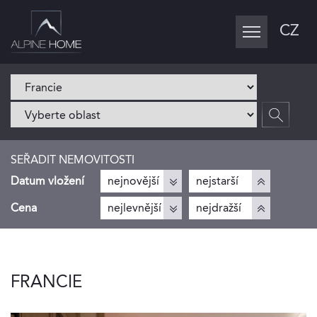
CZ
Toggle
navigation
SEŘADIT NEMOVITOSTI
Datum vložení
nejnovější
nejstarší
Cena
nejlevnější
nejdražší
FRANCIE