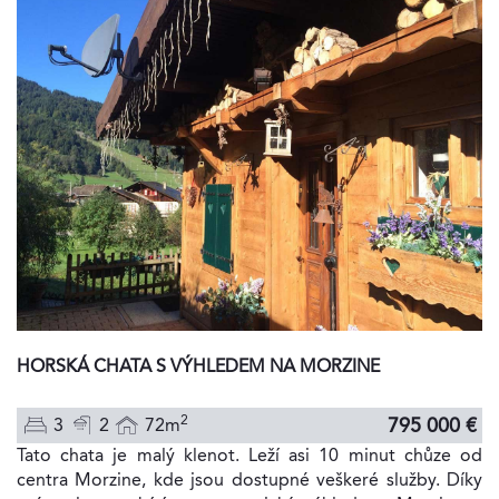
HORSKÁ CHATA S VÝHLEDEM NA MORZINE
2
795 000 €
3
2
72m
Tato chata je malý klenot. Leží asi 10 minut chůze od
centra Morzine, kde jsou dostupné veškeré služby. Díky