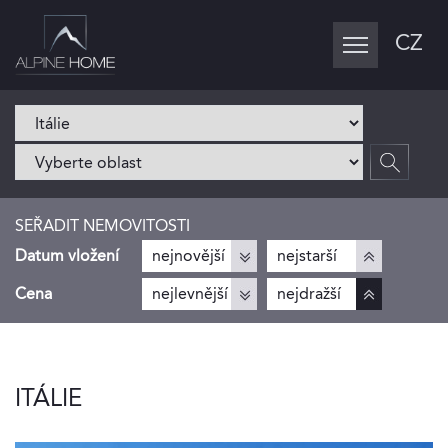
CZ
Toggle
navigation
SEŘADIT NEMOVITOSTI
Datum vložení
nejnovější
nejstarší
Cena
nejlevnější
nejdražší
ITÁLIE