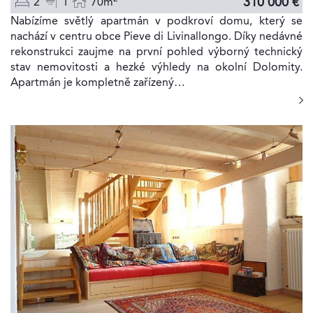
310 000 €
2
1
70m
Nabízíme světlý apartmán v podkroví domu, který se
nachází v centru obce Pieve di Livinallongo. Díky nedávné
rekonstrukci zaujme na první pohled výborný technický
stav nemovitosti a hezké výhledy na okolní Dolomity.
Apartmán je kompletně zařízený…