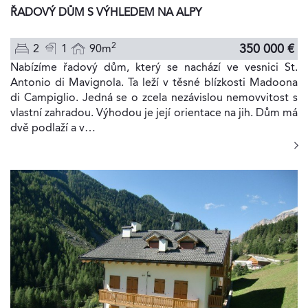
ŘADOVÝ DŮM S VÝHLEDEM NA ALPY
2
350 000 €
2
1
90m
Nabízíme řadový dům, který se nachází ve vesnici St.
Antonio di Mavignola. Ta leží v těsné blízkosti Madoona
di Campiglio. Jedná se o zcela nezávislou nemovvitost s
vlastní zahradou. Výhodou je její orientace na jih. Dům má
dvě podlaží a v…