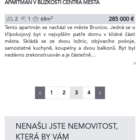
APARTMÁN V BLÍZKOSTI CENTRA MĚSTA
2
285 000 €
2
1
68m
Tento apartmán se nachází ve měste Brunico. Jedná se o
třípokojový byt v nejvyšším patře domu v klidné části
města. Skládá se ze dvou ložnic, obývacího pokoje,
samostatné kuchyně, koupelny a dvou balkonů. Byt byl
nedávno zrekonstruován a je částečně…
(current)
1
2
3
4
NENAŠLI JSTE NEMOVITOST,
KTERÁ BY VÁM