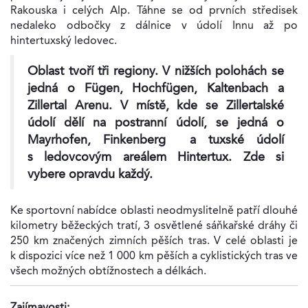
Rakouska i celých Alp. Táhne se od prvních středisek
nedaleko odbočky z dálnice v údolí Innu až po
hintertuxský ledovec.
Oblast tvoří tři regiony. V nižších polohách se
jedná o Fügen, Hochfügen, Kaltenbach a
Zillertal Arenu. V místě, kde se Zillertalské
údolí dělí na postranní údolí, se jedná o
Mayrhofen, Finkenberg a tuxské údolí
s ledovcovým areálem Hintertux. Zde si
vybere opravdu každý.
Ke sportovní nabídce oblasti neodmyslitelně patří dlouhé
kilometry běžeckých tratí, 3 osvětlené sáňkařské dráhy či
250 km značených zimních pěších tras. V celé oblasti je
k dispozici více než 1 000 km pěších a cyklistických tras ve
všech možných obtížnostech a délkách.
Zajímavosti: