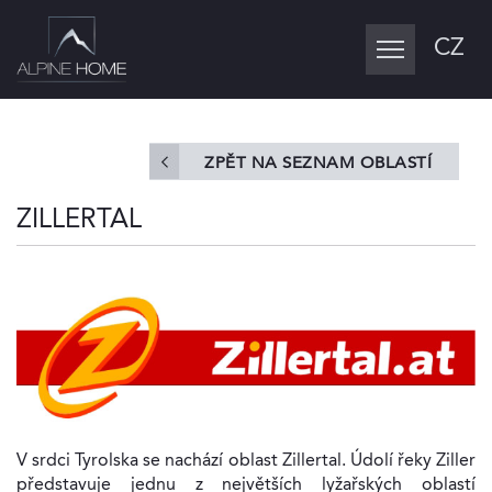
CZ
Toggle
navigation
ZPĚT NA SEZNAM OBLASTÍ
ZILLERTAL
V srdci Tyrolska se nachází oblast Zillertal. Údolí řeky Ziller
představuje jednu z největších lyžařských oblastí