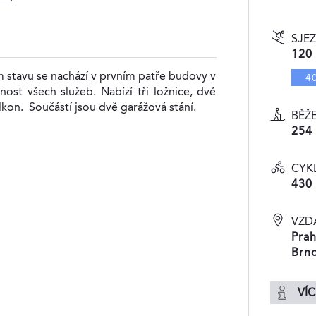
SJE
120
stavu se nachází v prvním patře budovy v
4
ost všech služeb. Nabízí tři ložnice, dvě
lkon. Součástí jsou dvě garážová stání.
BĚŽ
254
CYK
430
VZD
Prah
Brn
VÍC