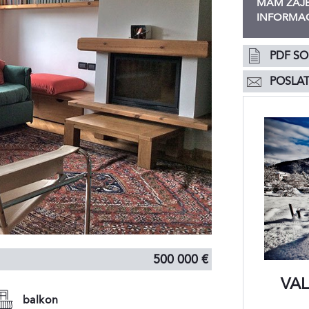
MÁM ZÁJE
INFORMAC
PDF S
POSLAT
500 000 €
VA
balkon