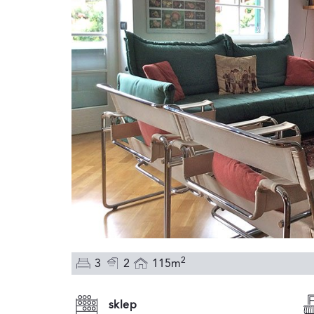
2
3
2
115m
sklep