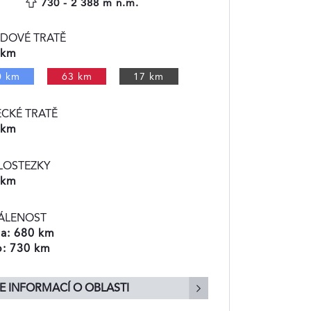
730 - 2 388 m n.m.
ZDOVÉ TRATĚ
 km
0 km
63 km
17 km
ECKÉ TRATĚ
 km
LOSTEZKY
 km
ÁLENOST
a: 680 km
o: 730 km
E INFORMACÍ O OBLASTI